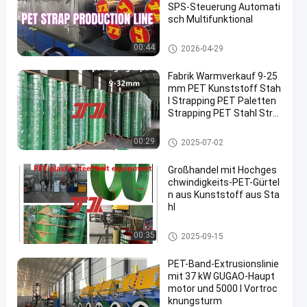
SPS-Steuerung Automati
sch Multifunktional
Extrusionslinie für Haustiergur
00:44
2026-04-29
t
Fabrik Warmverkauf 9-25
mm PET Kunststoff Stah
l Strapping PET Paletten
Strapping PET Stahl Stra
pping für pneumatische S
trapping Maschine autom
HAUSTIER Verpackenbügel
00:29
2025-07-02
atische Bindung
Großhandel mit Hochges
chwindigkeits-PET-Gürtel
n aus Kunststoff aus Sta
hl
Maschine zur Herstellung von
00:35
2025-09-15
PET-Bändern
PET-Band-Extrusionslinie
mit 37 kW GUGAO-Haupt
motor und 5000 l Vortroc
knungsturm