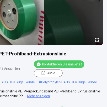
T-Profilband-Extrusionslinie
Kontaktieren Sie uns jetzt
42 Ansichten
Aktie
HAUSTIER Bügel-Winde
#
Polypropylen HAUSTIER Bügel-Winde
sionslinie PET-Verpackungsband PET-Profilband-Extrusionslinie
lmaschine PP.....
Mehr anzeigen