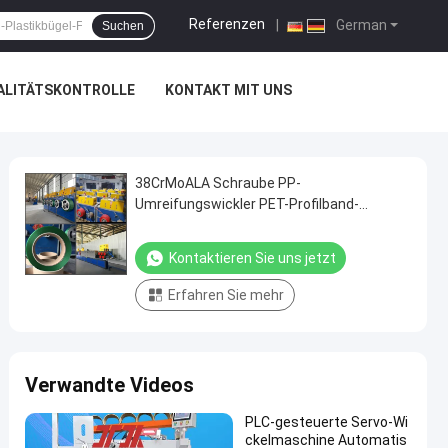
Referenzen
|
German
Suchen
ALITÄTSKONTROLLE
KONTAKT MIT UNS
38CrMoALA Schraube PP-
Umreifungswickler PET-Profilband-
Extrusionslinie
Kontaktieren Sie uns jetzt
Erfahren Sie mehr
Verwandte Videos
PLC-gesteuerte Servo-Wi
ckelmaschine Automatis