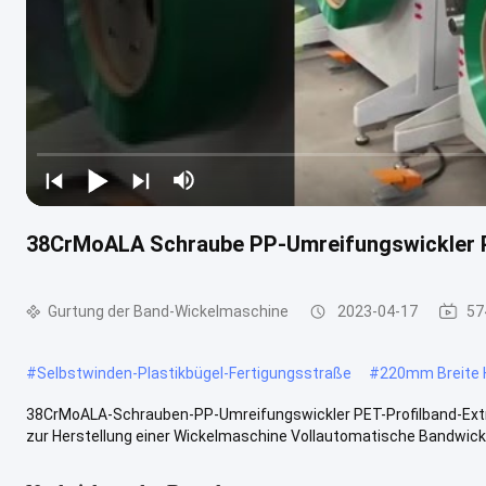
38CrMoALA Schraube PP-Umreifungswickler PE
Gurtung der Band-Wickelmaschine
2023-04-17
57
#
Selbstwinden-Plastikbügel-Fertigungsstraße
#
220mm Breite 
38CrMoALA-Schrauben-PP-Umreifungswickler PET-Profilband-Extru
zur Herstellung einer Wickelmaschine Vollautomatische Bandwicke