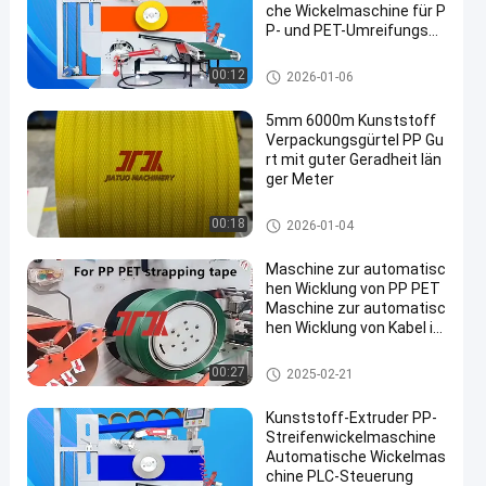
che Wickelmaschine für P
P- und PET-Umreifungsba
nd Automatischer Rollen
wechsel
Gurtung der Band-Wickelmasc
00:12
2026-01-06
hine
5mm 6000m Kunststoff
Verpackungsgürtel PP Gu
rt mit guter Geradheit län
ger Meter
PP-Verpackungsgürtel
00:18
2026-01-04
Maschine zur automatisc
hen Wicklung von PP PET
Maschine zur automatisc
hen Wicklung von Kabel in
sgesamt
Gurtung der Band-Wickelmasc
00:27
2025-02-21
hine
Kunststoff-Extruder PP-
Streifenwickelmaschine
Automatische Wickelmas
chine PLC-Steuerung