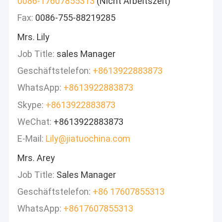
0086-17607855313
(Nicht Arbeitszeit)
Fax:
0086-755-88219285
Mrs. Lily
Job Title:
sales Manager
Geschäftstelefon:
+8613922883873
WhatsApp:
+8613922883873
Skype:
+8613922883873
WeChat:
+8613922883873
E-Mail:
Lily@jiatuochina.com
Mrs. Arey
Job Title:
Sales Manager
Geschäftstelefon:
+86 17607855313
WhatsApp:
+8617607855313