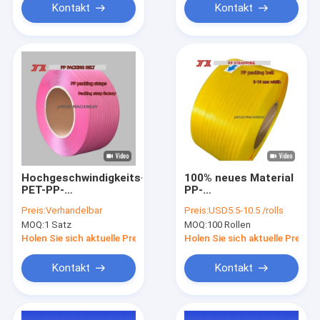
Kontakt
Kontakt
Hochgeschwindigkeits-
100% neues Material
PET-PP-
PP-
Umreifungsband
Verpackungsgürtel 5
Preis:
Verhandelbar
Preis:
USD5.5-10.5 /rolls
transparent 5mm PP-
mm PP-
MOQ:
1 Satz
MOQ:
100 Rollen
Umreifungsband für
Verpackungsgürtel
automatische
für automatische
Holen Sie sich aktuelle Preis
Holen Sie sich aktuelle Preis
Umreifungsmaschinen
Verpackungsmaschinen
Kontakt
Kontakt