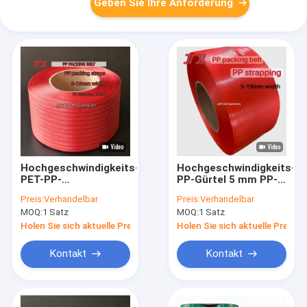
Geben Sie Ihre Anforderung
Hochgeschwindigkeits-
Hochgeschwindigkeits-
PET-PP-
PP-Gürtel 5 mm PP-
Umreifungsband
Verpackungsgürtel
Preis:
Verhandelbar
Preis:
Verhandelbar
Transparent 12mm
für
MOQ:
1 Satz
MOQ:
1 Satz
PP-Umreifungsband
halbautomatische
für automatische
Gürtelmaschinen
Holen Sie sich aktuelle Preis
Holen Sie sich aktuelle Preis
Umreifungsmaschinen
Kontakt
Kontakt