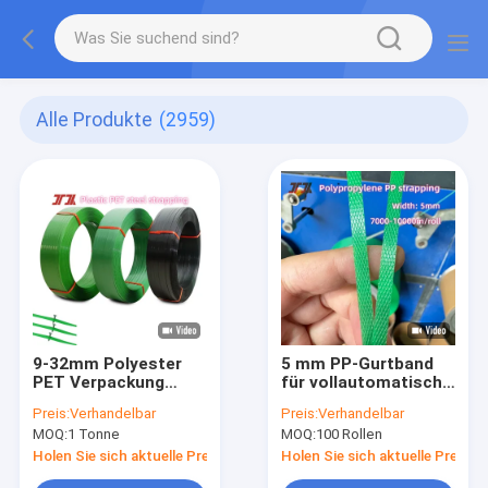
Alle Produkte
(2959)
9-32mm Polyester
5 mm PP-Gurtband
PET Verpackung
für vollautomatische
Band Stahlband mit
Gurtmaschine mit
Preis:
Verhandelbar
Preis:
Verhandelbar
hoher Spannung 350-
geprägter Oberfläche
MOQ:
1 Tonne
MOQ:
100 Rollen
1100kgf ersetzen
Holen Sie sich aktuelle Preis
Holen Sie sich aktuelle Preis