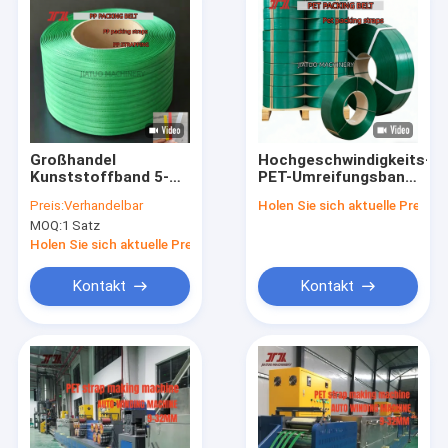
Großhandel
Hochgeschwindigkeits-
Kunststoffband 5-
PET-Umreifungsband
19mm PP
16mm grünes PET-
Preis:
Verhandelbar
Holen Sie sich aktuelle Preis
Verpackungsband PP
Verpackungsband für
MOQ:
1 Satz
Polypropylenband
pneumatische
automatische
Umreifungsmaschinen
Holen Sie sich aktuelle Preis
Umreifung
Kontakt
Kontakt
Zu Hause
Produkte
VR-Show