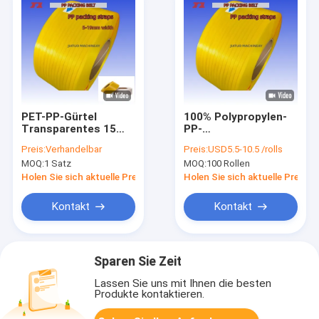
PET-PP-Gürtel
100% Polypropylen-
Transparentes 15
PP-
mm-PP-Gürtel für
Verpackungsgürtel
Preis:
Verhandelbar
Preis:
USD5.5-10.5 /rolls
automatische
12 mm PP-
MOQ:
1 Satz
MOQ:
100 Rollen
Gürtelmaschinen
Verpackungsgürtel
für automatische
Holen Sie sich aktuelle Preis
Holen Sie sich aktuelle Preis
Verpackungsmaschinen
Kontakt
Kontakt
Sparen Sie Zeit
Lassen Sie uns mit Ihnen die besten
Produkte kontaktieren.