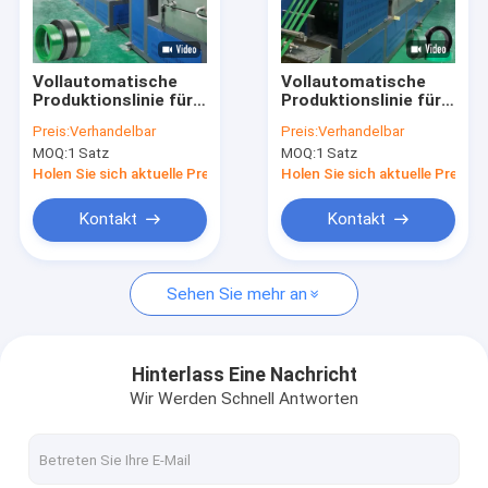
Über uns
Werksbesichtigung
Vollautomatische
Vollautomatische
Produktionslinie für
Produktionslinie für
Qualitätskontrolle
PET-Strappband mit
PET-Strap-Bänder
Preis:
Verhandelbar
Preis:
Verhandelbar
recycelten PET-
Recycling von PET-
MOQ:
1 Satz
MOQ:
1 Satz
Flaschenflocken mit
Flaschen
Kontakt mit uns
einer Kapazität von
Holen Sie sich aktuelle Preis
Holen Sie sich aktuelle Preis
220-250 kg/h
Neuigkeiten
Kontakt
Kontakt
Rechtssachen
Sehen Sie mehr an
Maschine zur Herstellung von PP-Bändern
Hinterlass Eine Nachricht
Wir Werden Schnell Antworten
Maschine zur Herstellung von PET-Bändern
Extrusionslinie für PP-Bänder