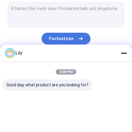
Extrusionslinie für Haustiergurt
Gurtung der Band-Wickelmaschine
Automatische Verpackungsmaschine
Fortsetzen
HAUSTIER Verpackenbügel
Lily
PP-Verpackungsgürtel
Unsere Kategorien
Verpackungsgurt, der Maschine herstellt
3:08 PM
Druckmaschine für Verpackungsteile
Good day, what product are you looking for?
Maschine zum Aufstreichen von Kunststofffolien
Zugprüfmaschine
Maschine zur
Maschine zur
Extrusionslinie
Kunststoff-Extrusionsbildschirmwechsler
Herstellung von PP-
Herstellung von PET-
PP-Bänder
Bändern
Bändern