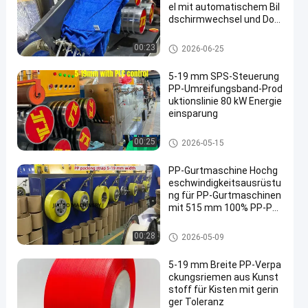
el mit automatischem Bil
dschirmwechsel und Dop
pelzylinder-Großfilter
Maschine zur Herstellung von
00:23
2026-06-25
PP-Bändern
5-19 mm SPS-Steuerung
PP-Umreifungsband-Prod
uktionslinie 80 kW Energie
einsparung
Maschine zur Herstellung von
00:25
2026-05-15
PP-Bändern
PP-Gurtmaschine Hochg
eschwindigkeitsausrüstu
ng für PP-Gurtmaschinen
mit 515 mm 100% PP-Pol
ypropylen-Rohstoffen
Maschine zur Herstellung von
00:28
2026-05-09
PP-Bändern
5-19 mm Breite PP-Verpa
ckungsriemen aus Kunst
stoff für Kisten mit gerin
ger Toleranz