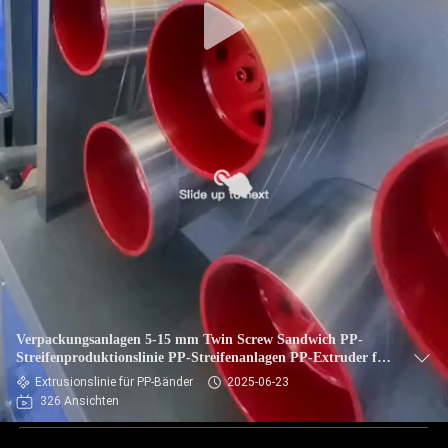
Verpackungsanlagen 5-15 mm Twin Screw Sandwich PP-
Streifenproduktionslinie PP-Streifenanlagen PP-Extruder für
PLC-Steuerungssystem
Extrusionslinie für PP-Bänder
2025-06-23
326 Ansichten