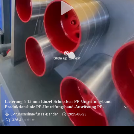
Lieferung 5-15 mm Einzel-Schnecken-PP-Umreifungsband-
Produktionslinie PP-Umreifungsband-Ausrüstung PP-
Extruder für SPS-Steuerungssystem
Extrusionslinie für PP-Bänder
2025-06-23
326 Ansichten