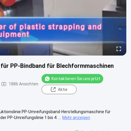
 für PP-Bindband für Blechformmaschinen
Kontaktieren Sie uns jetzt
1886 Ansichten
Aktie
tionslinie PP-Umreifungsband-Herstellungsmaschine für
P-Umreifungslinie 1 bis 4: ...
Mehr anzeigen