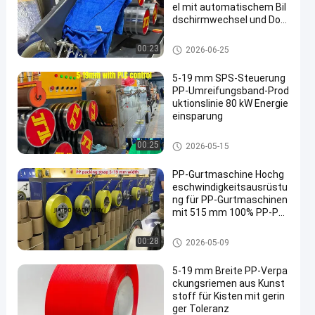
el mit automatischem Bil
dschirmwechsel und Dop
pelzylinder-Großfilter
Maschine zur Herstellung von
00:23
2026-06-25
PP-Bändern
5-19 mm SPS-Steuerung
PP-Umreifungsband-Prod
uktionslinie 80 kW Energie
einsparung
Maschine zur Herstellung von
00:25
2026-05-15
PP-Bändern
PP-Gurtmaschine Hochg
eschwindigkeitsausrüstu
ng für PP-Gurtmaschinen
mit 515 mm 100% PP-Pol
ypropylen-Rohstoffen
Maschine zur Herstellung von
00:28
2026-05-09
PP-Bändern
5-19 mm Breite PP-Verpa
ckungsriemen aus Kunst
stoff für Kisten mit gerin
ger Toleranz