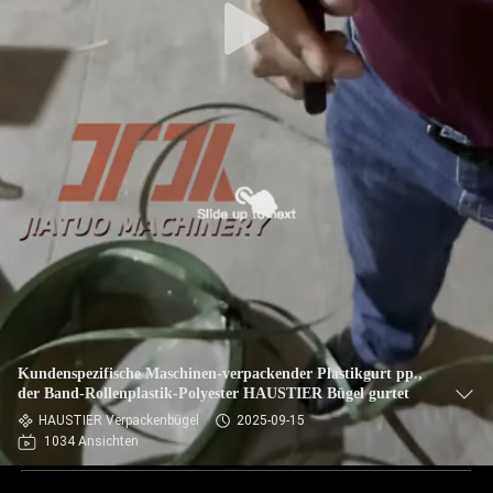
Kundenspezifische Maschinen-verpackender Plastikgurt pp.,
der Band-Rollenplastik-Polyester HAUSTIER Bügel gurtet
HAUSTIER Verpackenbügel
2025-09-15
1034 Ansichten