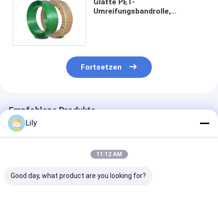
Glatte PET-
Umreifungsbandrolle,
Polyester-Verpackungsgürtel,
individuell bedruckt
Fortsetzen
Empfohlene Produkte
Lily
11:12 AM
Good day, what product are you looking for?
Automatische PET-
Hochgeschwindigkeits-
Anpassung von
Plastik-Stahlgürtel
PET-Bindung 16 mm
Gürteln