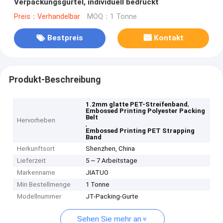
Verpackungsgürtel, individuell bedruckt
Preis：Verhandelbar
MOQ：1 Tonne
Bestpreis
Kontakt
Produkt-Beschreibung
,
1.2mm glatte PET-Streifenband
Embossed Printing Polyester Packing
Belt
Hervorheben
,
Embossed Printing PET Strapping
Band
Herkunftsort
Shenzhen, China
Lieferzeit
5 ~ 7 Arbeitstage
Markenname
JIATUO
Min Bestellmenge
1 Tonne
Modellnummer
JT-Packing-Gurte
Sehen Sie mehr an