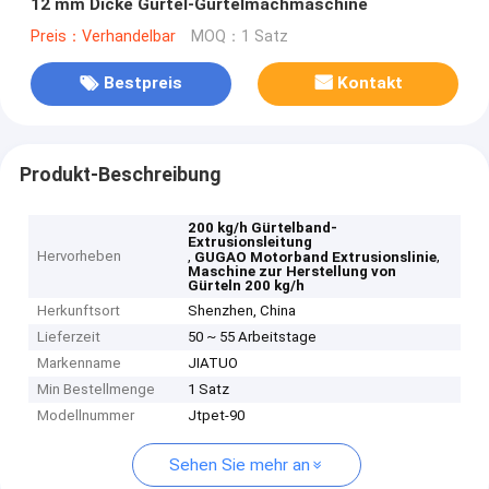
12 mm Dicke Gürtel-Gürtelmachmaschine
Preis：Verhandelbar
MOQ：1 Satz
Bestpreis
Kontakt
Produkt-Beschreibung
200 kg/h Gürtelband-
Extrusionsleitung
Hervorheben
,
,
GUGAO Motorband Extrusionslinie
Maschine zur Herstellung von
Gürteln 200 kg/h
Herkunftsort
Shenzhen, China
Lieferzeit
50 ~ 55 Arbeitstage
Markenname
JIATUO
Min Bestellmenge
1 Satz
Modellnummer
Jtpet-90
Sehen Sie mehr an