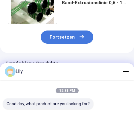
Band-Extrusionslinie 0,6 - 12
mm Dicke Gürtel-
Gürtelmachmaschine
Fortsetzen
Empfohlene Produkte
Lily
12:31 PM
Good day, what product are you looking for?
200 kg/h Kunststoff-
Extrusionslinie für
Polyerster PET
PET-
PET-
Band-
Gürtelmachmaschine
Streifenverpackungen
Produktionslin