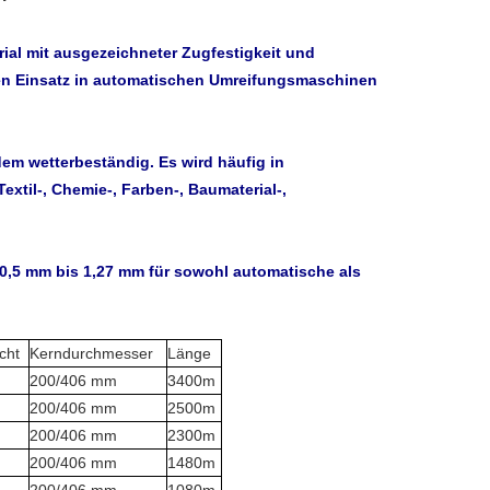
rial mit ausgezeichneter Zugfestigkeit und
r den Einsatz in automatischen Umreifungsmaschinen
em wetterbeständig. Es wird häufig in
extil-, Chemie-, Farben-, Baumaterial-,
 0,5 mm bis 1,27 mm für sowohl automatische als
cht
Kerndurchmesser
Länge
200/406 mm
3400m
200/406 mm
2500m
200/406 mm
2300m
200/406 mm
1480m