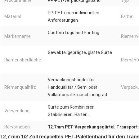
Produktname:
PP-PET-Verpackungsband
Typ:
PP-PET nach individuellen
Material:
Farbe:
Anforderungen
Custom Logo and Printing
Markenname:
Riemenv
Gewebte, geprägte, glatte Gurte
Riemenoberfläche:
Riemenfu
Verpackungsbänder für
Riemenqualität:
Handqualität / Semi oder
Verpack
Vollautomatikmaschinengrad
Gurte zum Kombinieren,
Verwendung:
Stabilisieren, Halten ...
Hervorheben:
12.7mm PET-Verpackungsgürtel
,
Transport
12,7 mm 1/2 Zoll recyceltes PET-Palettenband für den Tran