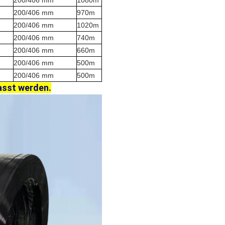
200/406 mm
1080m
200/406 mm
970m
200/406 mm
1020m
200/406 mm
740m
200/406 mm
660m
200/406 mm
500m
200/406 mm
500m
asst werden.