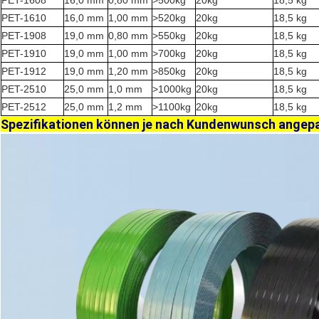
PET-1608
16,0 mm
0,80 mm
>500kg
20kg
18,5 kg
PET-1610
16,0 mm
1,00 mm
>520kg
20kg
18,5 kg
PET-1908
19,0 mm
0,80 mm
>550kg
20kg
18,5 kg
PET-1910
19,0 mm
1,00 mm
>700kg
20kg
18,5 kg
PET-1912
19,0 mm
1,20 mm
>850kg
20kg
18,5 kg
PET-2510
25,0 mm
1,0 mm
>1000kg
20kg
18,5 kg
PET-2512
25,0 mm
1,2 mm
>1100kg
20kg
18,5 kg
Spezifikationen können je nach Kundenwunsch angep