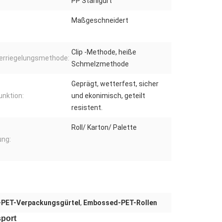
PP Stahlgurt
Maßgeschneidert
Clip -Methode, heiße
erriegelungsmethode:
Schmelzmethode
Geprägt, wetterfest, sicher
nktion:
und ekonimisch, geteilt
resistent.
Roll/ Karton/ Palette
ung:
-PET-Verpackungsgürtel
,
Embossed-PET-Rollen
sport