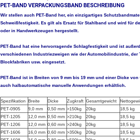
PET-BAND VERPACKUNGSBAND BESCHREIBUNG
Wir stellen auch PET-Band her, ein einzigartiges Schutzbandmate
Schweißfestigkeit. Es gilt als Ersatz für Stahlband und wird fü
oder in Handwerkzeugen hergestellt.
PET-Band hat eine hervorragende Schlagfestigkeit und ist außerd
verschiedenen Industriezweigen wie der Automobilindustrie, der T
Blockfabriken usw. eingesetzt.
PET-Band ist in Breiten von 9 mm bis 19 mm und einer Dicke von
auch halbautomatische manuelle Anwendungen erhältlich.
Spezifikation
Breite
Dicke
Zugkraft
Gesamtgewicht
Nettogewi
PET-0905
9,0 mm
0,50 mm
>150kg
20kg
18,5 kg
PET-1205
12,0 mm
0,50 mm
>210kg
20kg
18,5 kg
PET-1206
12,0 mm
0,60 mm
>240kg
20kg
18,5 kg
PET-1606
16,0 mm
0,60 mm
>350kg
20kg
18,5 kg