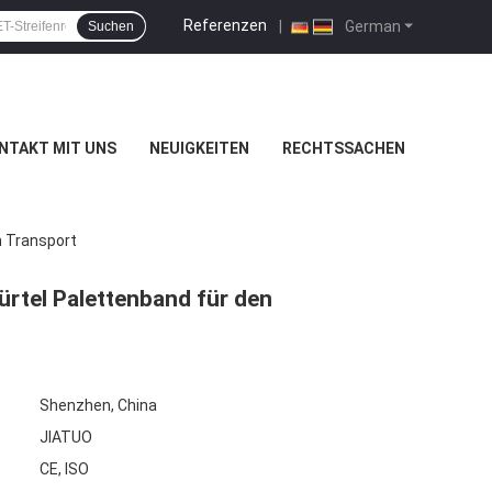
Referenzen
|
German
Suchen
NTAKT MIT UNS
NEUIGKEITEN
RECHTSSACHEN
n Transport
rtel Palettenband für den
Shenzhen, China
JIATUO
CE, ISO