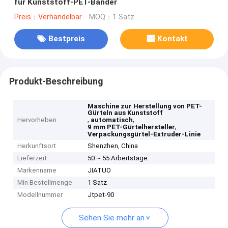
für Kunststoff-PET-Bänder
Preis：Verhandelbar
MOQ：1 Satz
Bestpreis
Kontakt
Produkt-Beschreibung
Maschine zur Herstellung von PET-
Gürteln aus Kunststoff
,
,
Hervorheben
automatisch
,
9 mm PET-Gürtelhersteller
Verpackungsgürtel-Extruder-Linie
Herkunftsort
Shenzhen, China
Lieferzeit
50 ~ 55 Arbeitstage
Markenname
JIATUO
Min Bestellmenge
1 Satz
Modellnummer
Jtpet-90
Sehen Sie mehr an