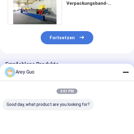
Verpackungsband-
Extruderlinie für
Kunststoff-PET-Bänder
Fortsetzen
Empfohlene Produkte
Arey Guo
3:01 PM
Good day, what product are you looking for?
Energiesparende
9-32 mm PET-Stahl-
Hochgeschwind
PET-Kunststoff-
Strapper-
>150 m/min PE
Stahlband-
Produktionsmaschine
Bandproduktio