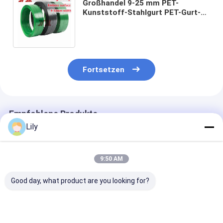
Großhandel 9-25 mm PET-
Kunststoff-Stahlgurt PET-Gurt-
Gurt PET-Gurt-Gurt für die
Gurtung schwerer Produkte
Fortsetzen
Empfohlene Produkte
Lily
9:50 AM
Good day, what product are you looking for?
Automatische PET-
Hochgeschwindigkeits-
Anpassung von
Plastik-Stahlgürtel
PET-Bindung 16 mm
Gürteln