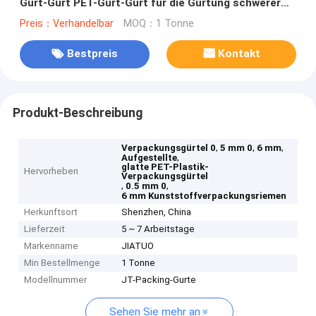
Gurt-Gurt PET-Gurt-Gurt für die Gurtung schwerer
Produkte
Preis：Verhandelbar
MOQ：1 Tonne
Bestpreis
Kontakt
Produkt-Beschreibung
,
,
,
Verpackungsgürtel 0
5 mm 0
6 mm
,
Aufgestellte
glatte PET-Plastik-
Hervorheben
Verpackungsgürtel
,
,
0.5 mm 0
6 mm Kunststoffverpackungsriemen
Herkunftsort
Shenzhen, China
Lieferzeit
5 ~ 7 Arbeitstage
Markenname
JIATUO
Min Bestellmenge
1 Tonne
Modellnummer
JT-Packing-Gurte
Sehen Sie mehr an