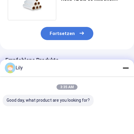
Palettenverpackung
Fortsetzen
Empfohlene Produkte
Lily
3:35 AM
Good day, what product are you looking for?
Automatische PET-
Hochgeschwindigkeits-
Anpassung von
Plastik-Stahlgürtel
PET-Bindung 16 mm
Gürteln
mit grünem PET-
Grünes PET-
Frachtverpac
Gurt für
Verpackungsband
Anpassung vo