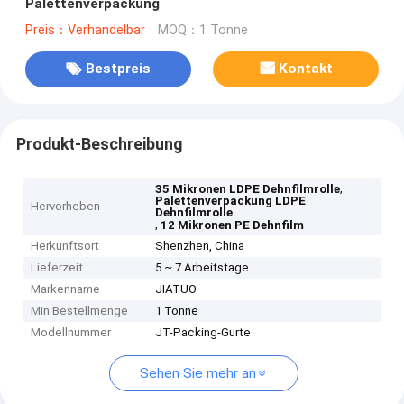
Palettenverpackung
Preis：Verhandelbar
MOQ：1 Tonne
Bestpreis
Kontakt
Produkt-Beschreibung
,
35 Mikronen LDPE Dehnfilmrolle
Palettenverpackung LDPE
Hervorheben
Dehnfilmrolle
,
12 Mikronen PE Dehnfilm
Herkunftsort
Shenzhen, China
Lieferzeit
5 ~ 7 Arbeitstage
Markenname
JIATUO
Min Bestellmenge
1 Tonne
Modellnummer
JT-Packing-Gurte
Sehen Sie mehr an