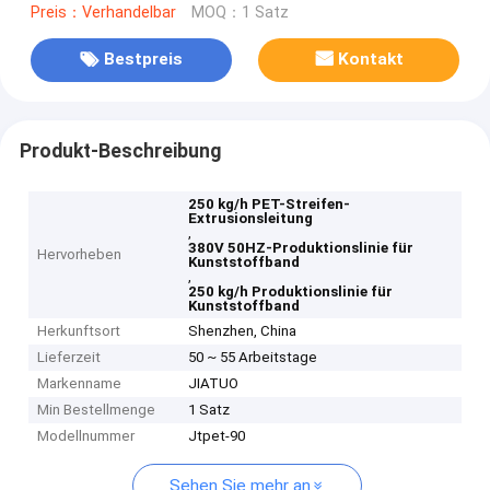
Preis：Verhandelbar
MOQ：1 Satz
Bestpreis
Kontakt
Produkt-Beschreibung
250 kg/h PET-Streifen-
Extrusionsleitung
,
380V 50HZ-Produktionslinie für
Hervorheben
Kunststoffband
,
250 kg/h Produktionslinie für
Kunststoffband
Herkunftsort
Shenzhen, China
Lieferzeit
50 ~ 55 Arbeitstage
Markenname
JIATUO
Min Bestellmenge
1 Satz
Modellnummer
Jtpet-90
Sehen Sie mehr an