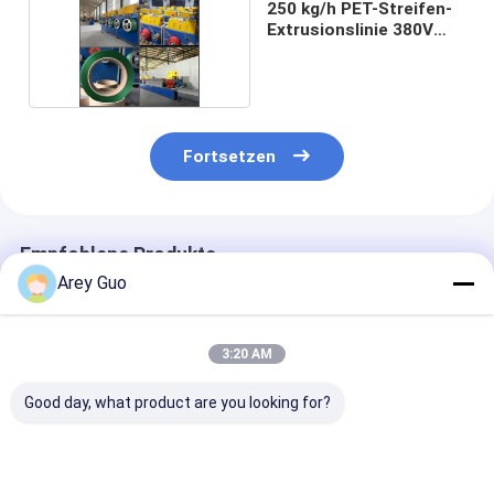
250 kg/h PET-Streifen-
Extrusionslinie 380V
50HZ
Fortsetzen
Empfohlene Produkte
Arey Guo
3:20 AM
Good day, what product are you looking for?
Energiesparende
9-32 mm PET-Stahl-
Hochgeschwind
PET-Kunststoff-
Strapper-
>150 m/min PE