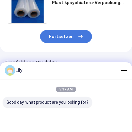
Plastikpsychiaters-Verpackung
PET haften Paletten-
Ausdehnungs-riesiger Rollfilm an
Fortsetzen
Empfohlene Produkte
Lily
3:17 AM
Good day, what product are you looking for?
Automatische PET-
Hochgeschwindigkeits-
Anpassung von
Plastik-Stahlgürtel
PET-Bindung 16 mm
Gürteln
mit grünem PET-
Grünes PET-
Frachtverpac