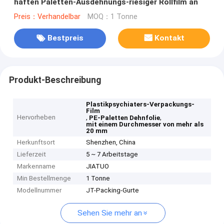
haften Paletten-Ausdehnungs-riesiger Rollfilm an
Preis：Verhandelbar
MOQ：1 Tonne
Bestpreis
Kontakt
Produkt-Beschreibung
Plastikpsychiaters-Verpackungs-
Film
Hervorheben
,
,
PE-Paletten Dehnfolie
mit einem Durchmesser von mehr als
20 mm
Herkunftsort
Shenzhen, China
Lieferzeit
5 ~ 7 Arbeitstage
Markenname
JIATUO
Min Bestellmenge
1 Tonne
Modellnummer
JT-Packing-Gurte
Sehen Sie mehr an