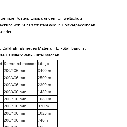
tet geringe Kosten, Einsparungen, Umweltschutz,
ackung von Kunststoffstahl wird in Holzverpackungen,
wendet.
nd Balldraht als neues Material,
PET-Stahlband ist
rte Haustier-Stahl-Gürtel machen.
ht
Kerndurchmesser
Länge
200/406 mm
3400 m
200/406 mm
2500 m
200/406 mm
2300 m
200/406 mm
1480 m
200/406 mm
1080 m
200/406 mm
970 m
200/406 mm
1020 m
200/406 mm
740m