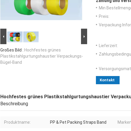
Zahlung und Vers
Min Bestellmeng
Preis:
Verpackung Info
Lieferzeit:
Großes Bild :
Hochfestes grünes
Zahlungsbedingu
Plastikstahlgurtungshaustier Verpackungs-
Bügel-Band
Versorgungsmater
Kontakt
Hochfestes grünes Plastikstahlgurtungshaustier Verpack
Beschreibung
Produktname:
PP & Pet Packing Straps Band
Marke