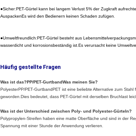
●Sicher:PET-Gürtel kann bei langem Verlust 5% der Zugkraft aufrech
AuspackenEs wird den Bedienern keinen Schaden zufügen.
●Umweltfreundlich:PET-Gürtel besteht aus Lebensmittelverpackungsmate
wasserdicht und korrosionsbeständig ist.Es verursacht keine Umwelt
Häufig gestellte Fragen
Was ist das?
PP/PET-Gurtband
Was meinen Sie?
Polyester
PP/PET-Gurtband
PET ist eine beliebte Alternative zum Stahl 
geworden.Dies bedeutet, dass PET-Gürtel mit derselben Bruchlast leicht
Was ist der Unterschied zwischen Poly- und Polyester-Gürteln?
Polypropylen-Streifen haben eine matte Oberfläche und sind in der Re
Spannung mit einer Stunde der Anwendung verlieren.