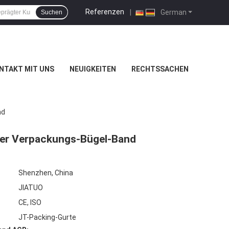
Referenzen
|
German
Suchen
NTAKT MIT UNS
NEUIGKEITEN
RECHTSSACHEN
nd
ier Verpackungs-Bügel-Band
Shenzhen, China
JIATUO
CE, ISO
JT-Packing-Gurte