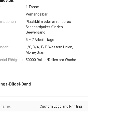
and AGB:
e:
1 Tonne
Verhandelbar
rmationen:
Plastikfilm oder ein anderes
Standardpaket für den
Seeversand
5 ~ 7 Arbeitstage
ngen:
L/C, D/A, T/T, Western Union,
MoneyGram
ial-Fähigkeit:
50000 Rollen/Rollen pro Woche
ungs-Bügel-Band
nname:
Custom Logo and Printing