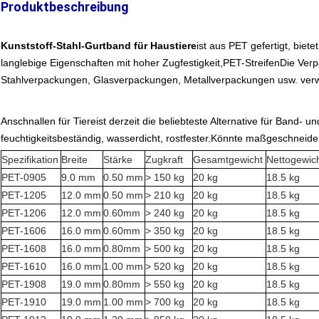
Produktbeschreibung
Kunststoff-Stahl-Gurtband für Haustiere
ist aus PET gefertigt, bie
langlebige Eigenschaften mit hoher Zugfestigkeit,
PET-Streifen
Die Verp
Stahlverpackungen, Glasverpackungen, Metallverpackungen usw. ver
Anschnallen für Tiere
ist derzeit die beliebteste Alternative für Band- u
feuchtigkeitsbeständig, wasserdicht, rostfester.Könnte maßgeschneide
Spezifikation
Breite
Stärke
Zugkraft
Gesamtgewicht
Nettogewic
PET-0905
9.0 mm
0.50 mm
> 150 kg
20 kg
18.5 kg
PET-1205
12.0 mm
0.50 mm
> 210 kg
20 kg
18.5 kg
PET-1206
12.0 mm
0.60mm
> 240 kg
20 kg
18.5 kg
PET-1606
16.0 mm
0.60mm
> 350 kg
20 kg
18.5 kg
PET-1608
16.0 mm
0.80mm
> 500 kg
20 kg
18.5 kg
PET-1610
16.0 mm
1.00 mm
> 520 kg
20 kg
18.5 kg
PET-1908
19.0 mm
0.80mm
> 550 kg
20 kg
18.5 kg
PET-1910
19.0 mm
1.00 mm
> 700 kg
20 kg
18.5 kg