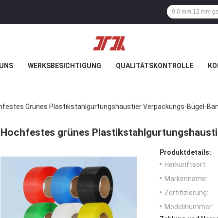
 UNS
WERKSBESICHTIGUNG
QUALITÄTSKONTROLLE
KO
hfestes Grünes Plastikstahlgurtungshaustier Verpackungs-Bügel-Ba
Hochfestes grünes Plastikstahlgurtungshaust
Produktdetails:
Herkunftsort:
Markenname:
Zertifizierung:
Modellnummer: