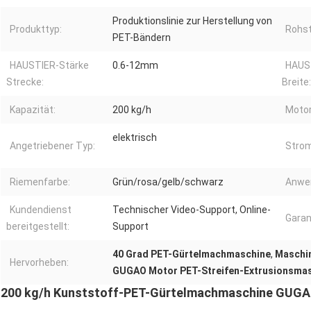
Produktionslinie zur Herstellung von
Produkttyp:
Rohst
PET-Bändern
HAUSTIER-Stärke
0.6-12mm
HAUST
Strecke:
Breite:
Kapazität:
200 kg/h
Motor
elektrisch
Angetriebener Typ:
Stro
Riemenfarbe:
Grün/rosa/gelb/schwarz
Anwe
Kundendienst
Technischer Video-Support, Online-
Garan
bereitgestellt:
Support
40 Grad PET-Gürtelmachmaschine
,
Maschin
Hervorheben:
GUGAO Motor PET-Streifen-Extrusionsma
200 kg/h Kunststoff-PET-Gürtelmachmaschine GUGAO