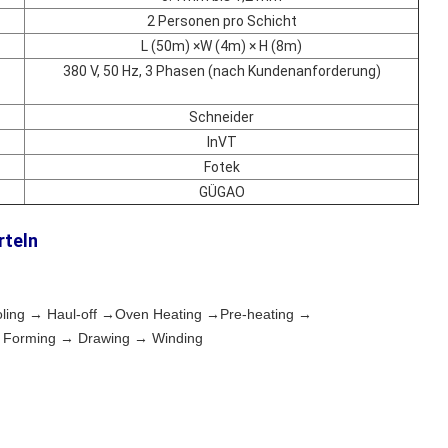
2 Personen pro Schicht
L (
50
m) ×W (
4
m) × H (
8
m)
380 V, 50 Hz, 3 Phasen
(nach Kundenanforderung)
Schneider
InVT
Fotek
GÜGAO
rteln
ooling → Haul-off →Oven Heating →Pre-heating →
t Forming → Drawing → Winding