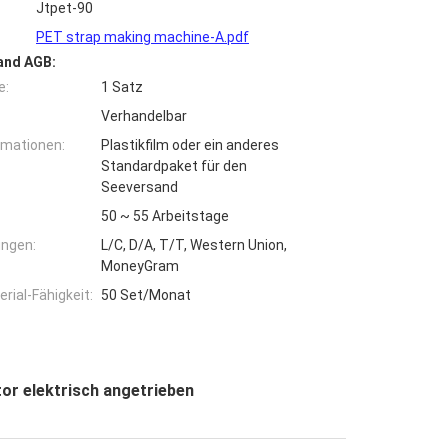
Jtpet-90
PET strap making machine-A.pdf
and AGB:
e:
1 Satz
Verhandelbar
rmationen:
Plastikfilm oder ein anderes
Standardpaket für den
Seeversand
50 ~ 55 Arbeitstage
ngen:
L/C, D/A, T/T, Western Union,
MoneyGram
ial-Fähigkeit:
50 Set/Monat
r elektrisch angetrieben