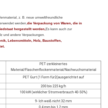
fenmaterial, z. B. neue umweltfreundliche
 verwendet werden,
die Verpackung von Waren, die in
iedstaat hergestellt werden,
Es kann auch zur
olz und andere Verpackungen.
onik, Lebensmitteln, Holz, Baustoffen,
et.
PET-zerkleinertes
Material/Flaschenflockenmaterial/Nachwuchsmaterial
P
ET
Gurt (1 Form für
2
(ausgerichtet auf
200 bis 225 kg/h
10
0 kW (wirklicher Stromverbrauch 40-50%)
9
- Ich weiß nicht.
32
mm
0.4 mm bis 1,2 mm