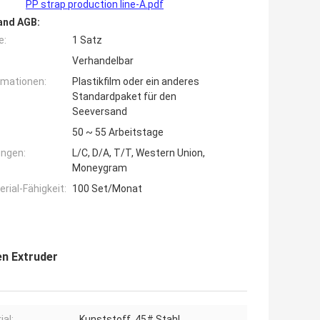
PP strap production line-A.pdf
and AGB:
e:
1 Satz
Verhandelbar
rmationen:
Plastikfilm oder ein anderes
Standardpaket für den
Seeversand
50 ~ 55 Arbeitstage
ngen:
L/C, D/A, T/T, Western Union,
Moneygram
ial-Fähigkeit:
100 Set/Monat
n Extruder
ial:
Kunststoff, 45# Stahl