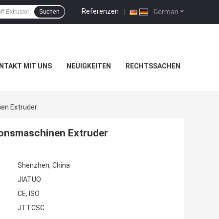
Referenzen
|
German
Suchen
NTAKT MIT UNS
NEUIGKEITEN
RECHTSSACHEN
en Extruder
ionsmaschinen Extruder
Shenzhen, China
JIATUO
CE, ISO
JTTCSC