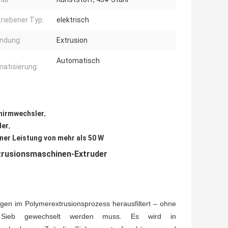
riebener Typ:
elektrisch
ndung:
Extrusion
Automatisch
atisierung:
chirmwechsler
,
ler
,
iner Leistung von mehr als 50 W
xtrusionsmaschinen-Extruder
ungen im Polymerextrusionsprozess herausfiltert – ohne
 Sieb gewechselt werden muss. Es wird in