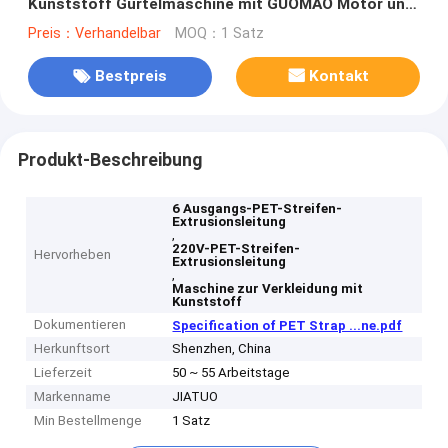
Kunststoff Gürtelmaschine mit GUOMAO Motor und
PLC-Steuerungssystem
Preis：Verhandelbar
MOQ：1 Satz
Bestpreis
Kontakt
Produkt-Beschreibung
6 Ausgangs-PET-Streifen-
Extrusionsleitung
,
220V-PET-Streifen-
Hervorheben
Extrusionsleitung
,
Maschine zur Verkleidung mit
Kunststoff
Dokumentieren
Specification of PET Strap ...ne.pdf
Herkunftsort
Shenzhen, China
Lieferzeit
50 ~ 55 Arbeitstage
Markenname
JIATUO
Min Bestellmenge
1 Satz