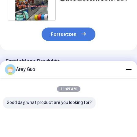
Herstellung von PET-Streifen
380 kg/h
Fortsetzen
Empfohlene Produkte
Arey Guo
11:49 AM
Good day, what product are you looking for?
200 kg/h Kunststoff-
Extrusionslinie für
Polyerster PET
PET-
PET-
Band-
Gürtelmachmaschine
Streifenverpackungen
Produktionslin
GUGAO Motor
Extruder-
Elektrisch