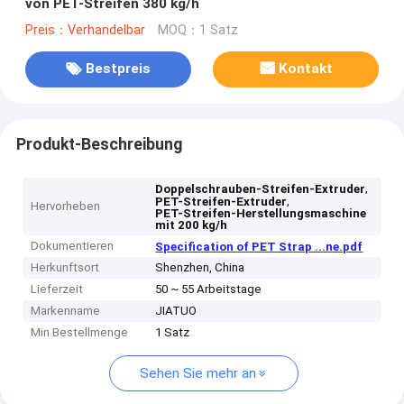
von PET-Streifen 380 kg/h
Preis：Verhandelbar
MOQ：1 Satz
Bestpreis
Kontakt
Produkt-Beschreibung
,
Doppelschrauben-Streifen-Extruder
,
PET-Streifen-Extruder
Hervorheben
PET-Streifen-Herstellungsmaschine
mit 200 kg/h
Dokumentieren
Specification of PET Strap ...ne.pdf
Herkunftsort
Shenzhen, China
Lieferzeit
50 ~ 55 Arbeitstage
Markenname
JIATUO
Min Bestellmenge
1 Satz
Sehen Sie mehr an