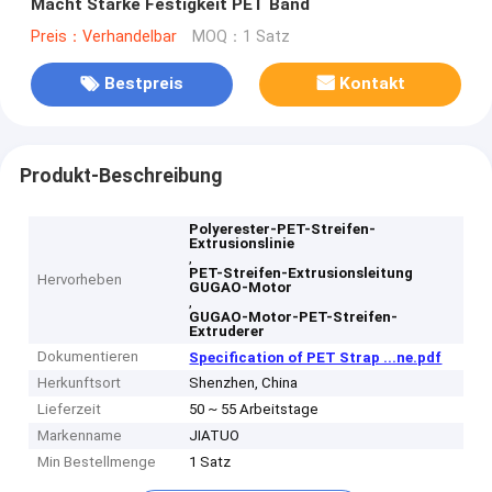
Macht Starke Festigkeit PET Band
Preis：Verhandelbar
MOQ：1 Satz
Bestpreis
Kontakt
Produkt-Beschreibung
Polyerester-PET-Streifen-
Extrusionslinie
,
PET-Streifen-Extrusionsleitung
Hervorheben
GUGAO-Motor
,
GUGAO-Motor-PET-Streifen-
Extruderer
Dokumentieren
Specification of PET Strap ...ne.pdf
Herkunftsort
Shenzhen, China
Lieferzeit
50 ~ 55 Arbeitstage
Markenname
JIATUO
Min Bestellmenge
1 Satz