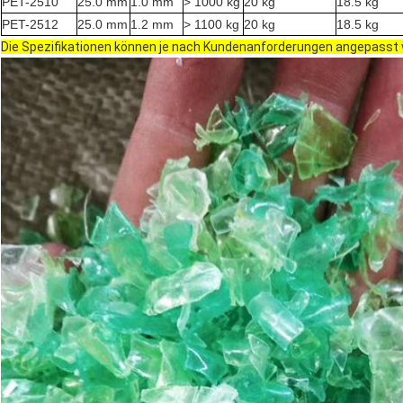
PET-2510
25.0 mm
1.0 mm
> 1000 kg
20 kg
18.5 kg
PET-2512
25.0 mm
1.2 mm
> 1100 kg
20 kg
18.5 kg
Die Spezifikationen können je nach Kundenanforderungen angepasst