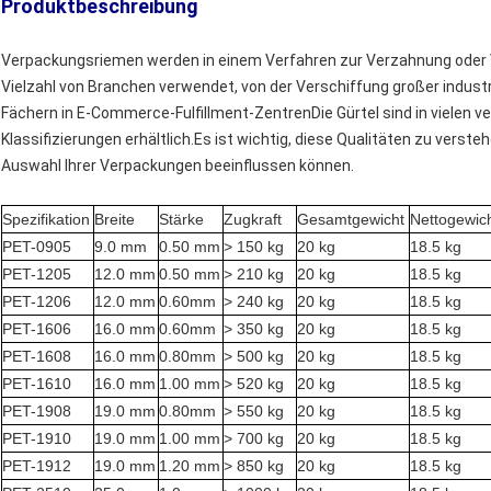
Produktbeschreibung
Verpackungsriemen werden in einem Verfahren zur Verzahnung oder V
Vielzahl von Branchen verwendet, von der Verschiffung großer industri
Fächern in E-Commerce-Fulfillment-ZentrenDie Gürtel sind in vielen 
Klassifizierungen erhältlich.Es ist wichtig, diese Qualitäten zu verste
Auswahl Ihrer Verpackungen beeinflussen können.
Spezifikation
Breite
Stärke
Zugkraft
Gesamtgewicht
Nettogewic
PET-0905
9.0 mm
0.50 mm
> 150 kg
20 kg
18.5 kg
PET-1205
12.0 mm
0.50 mm
> 210 kg
20 kg
18.5 kg
PET-1206
12.0 mm
0.60mm
> 240 kg
20 kg
18.5 kg
PET-1606
16.0 mm
0.60mm
> 350 kg
20 kg
18.5 kg
PET-1608
16.0 mm
0.80mm
> 500 kg
20 kg
18.5 kg
PET-1610
16.0 mm
1.00 mm
> 520 kg
20 kg
18.5 kg
PET-1908
19.0 mm
0.80mm
> 550 kg
20 kg
18.5 kg
PET-1910
19.0 mm
1.00 mm
> 700 kg
20 kg
18.5 kg
PET-1912
19.0 mm
1.20 mm
> 850 kg
20 kg
18.5 kg