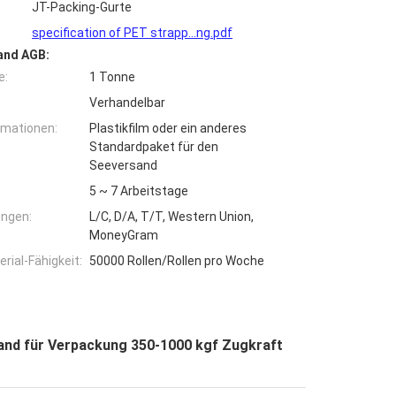
JT-Packing-Gurte
specification of PET strapp...ng.pdf
and AGB:
e:
1 Tonne
Verhandelbar
rmationen:
Plastikfilm oder ein anderes
Standardpaket für den
Seeversand
5 ~ 7 Arbeitstage
ngen:
L/C, D/A, T/T, Western Union,
MoneyGram
ial-Fähigkeit:
50000 Rollen/Rollen pro Woche
nd für Verpackung 350-1000 kgf Zugkraft