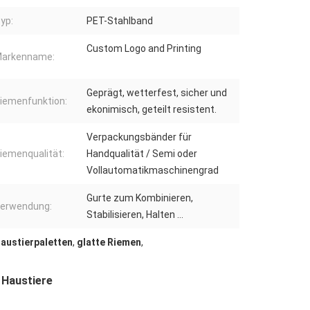
yp:
PET-Stahlband
Custom Logo and Printing
arkenname:
Geprägt, wetterfest, sicher und
iemenfunktion:
ekonimisch, geteilt resistent.
Verpackungsbänder für
iemenqualität:
Handqualität / Semi oder
Vollautomatikmaschinengrad
Gurte zum Kombinieren,
erwendung:
Stabilisieren, Halten ...
austierpaletten
,
glatte Riemen
,
 Haustiere