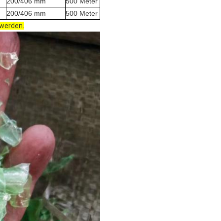
200/406 mm
500 Meter
200/406 mm
500 Meter
 werden.