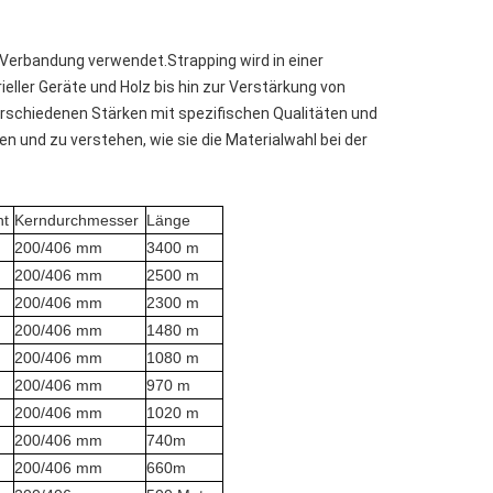
erbandung verwendet.Strapping wird in einer
eller Geräte und Holz bis hin zur Verstärkung von
verschiedenen Stärken mit spezifischen Qualitäten und
hen und zu verstehen, wie sie die Materialwahl bei der
ht
Kerndurchmesser
Länge
200/406 mm
3400 m
200/406 mm
2500 m
200/406 mm
2300 m
200/406 mm
1480 m
200/406 mm
1080 m
200/406 mm
970 m
200/406 mm
1020 m
200/406 mm
740m
200/406 mm
660m