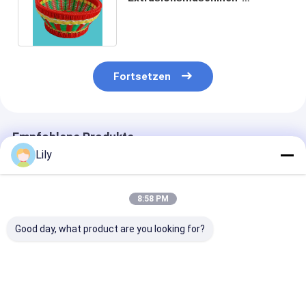
Produktionslinie PP-Kunststoff
in zwei Farben
Fortsetzen
Empfohlene Produkte
Lily
8:58 PM
Good day, what product are you looking for?
Ausrüstung für die
Manuelle
Blauer Gürtel 
Herstellung von PP-
halbautomatische
Verpackungsgü
Stahlbanden aus
Verpackungsmaschine
Herstellungsm
Kunststoff
mit 5-15 mm PP-
mit Gürtel Brei