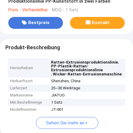
Produktionslinie PP-Kunststoff in zwei Farben
Preis：Verhandelbar
MOQ：1 Satz
Bestpreis
Kontakt
Produkt-Beschreibung
,
Rattan-Extrusionsproduktionslinie
PP-Plastik-Rattan-
Hervorheben
Extrusionsproduktionslinie
,
Wicker-Rattan-Extrusionsmaschine
Herkunftsort
Shenzhen, China
Lieferzeit
25~30 Werktage
Markenname
JIATUO
Min Bestellmenge
1 Satz
Modellnummer
JT-001
Sehen Sie mehr an