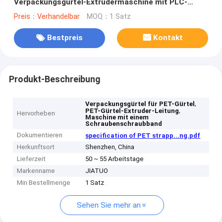
Verpackungsgürtel-Extrudermaschine mit PLC-
Steuerungssystem Hochgeschwindigkeit
Preis：Verhandelbar
MOQ：1 Satz
Bestpreis
Kontakt
Produkt-Beschreibung
,
Verpackungsgürtel für PET-Gürtel
,
PET-Gürtel-Extruder-Leitung
Hervorheben
Maschine mit einem
Schraubenschraubband
Dokumentieren
specification of PET strapp...ng.pdf
Herkunftsort
Shenzhen, China
Lieferzeit
50 ~ 55 Arbeitstage
Markenname
JIATUO
Min Bestellmenge
1 Satz
Sehen Sie mehr an