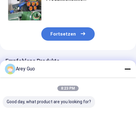
Verpackungsgürtel-
Extrudermaschine mit PLC-
Steuerungssystem
Hochgeschwindigkeit
Fortsetzen
Empfohlene Produkte
Arey Guo
8:23 PM
Good day, what product are you looking for?
200 kg/h Kunststoff-
Extrusionslinie für
Polyerster PET
PET-
PET-
Band-
Gürtelmachmaschine
Streifenverpackungen
Produktionslin
GUGAO Motor
Extruder-
Elektrisch