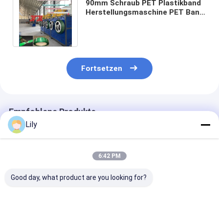
90mm Schraub PET Plastikband
Herstellungsmaschine PET Band
Produktionslinie mit PLC-
Steuerung
Fortsetzen
Empfohlene Produkte
Lily
6:42 PM
Good day, what product are you looking for?
200 kg/h Kunststoff-
Extrusionslinie für
Polyerster PET
PET-
PET-
Band-