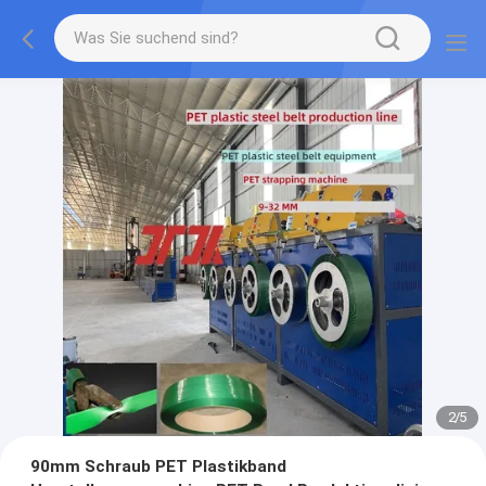
2
/
5
90mm Schraub PET Plastikband