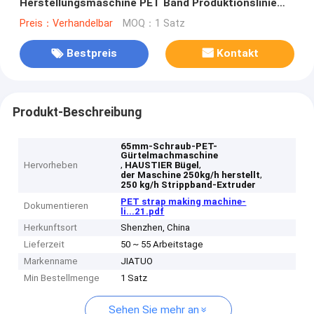
Herstellungsmaschine PET Band Produktionslinie
mit PLC-Steuerung
Preis：Verhandelbar
MOQ：1 Satz
Bestpreis
Kontakt
Produkt-Beschreibung
65mm-Schraub-PET-
Gürtelmachmaschine
,
,
Hervorheben
HAUSTIER Bügel
,
der Maschine 250kg/h herstellt
250 kg/h Strippband-Extruder
PET strap making machine-
Dokumentieren
li...21.pdf
Herkunftsort
Shenzhen, China
Lieferzeit
50 ~ 55 Arbeitstage
Markenname
JIATUO
Min Bestellmenge
1 Satz
Sehen Sie mehr an