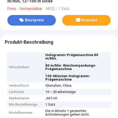
m/min, 12–100 m Dicke
Preis：Verhandelbar
MOQ：1 Satz
Bestpreis
Kontakt
Produkt-Beschreibung
Hologramm-Prägemaschine 80
m/Min.
,
80 m/Min. Weichverpackungs-
Hervorheben
Prägemaschine
,
100-Minuten-Hologramm-
Prägemaschine
Herkunftsort
Shenzhen, China
Lieferzeit
15 ~ 20 arbeitstage
Markenname
JIATUO
Min Bestellmenge
1 Satz
Die in Absatz 1 genannten
Modellnummer
Anforderungen gelten nicht.