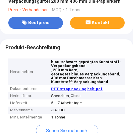
Verpackungsgürtel 200 mm 406 mm Dia-Papierkern
Preis：Verhandelbar
MOQ：1 Tonne
Bestpreis
Kontakt
Produkt-Beschreibung
blau-schwarz geprägtes Kunststoff-
Verpackungsband
,
,
200 mm Kern
Hervorheben
,
geprägtes blaues Verpackungsband
406 mm Durchmesser Kern-
Kunststoff-Verpackungsband
Dokumentieren
PET strap packing belt.pdf
Herkunftsort
Shenzhen, China
Lieferzeit
5 ~ 7 Arbeitstage
Markenname
JIATUO
Min Bestellmenge
1 Tonne
Sehen Sie mehr an