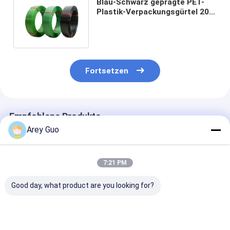
Blau-Schwarz geprägte PET-
Plastik-Verpackungsgürtel 200
mm 406 mm Dia-Papierkern
Fortsetzen
Empfohlene Produkte
Arey Guo
7:21 PM
Good day, what product are you looking for?
Automatische PET-
Hochgeschwindigkeits-
Anpassung von
Plastik-Stahlgürtel
PET-Bindung 16 mm
Gürteln