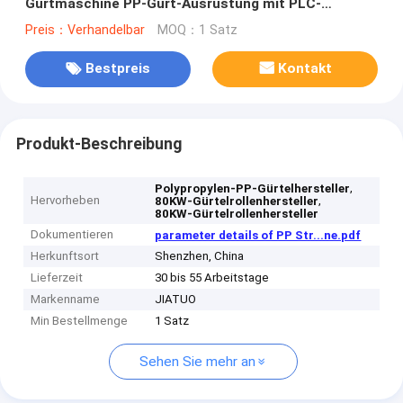
Gurtmaschine PP-Gurt-Ausrüstung mit PLC-
Steuerungssystem
Preis：Verhandelbar
MOQ：1 Satz
Bestpreis
Kontakt
Produkt-Beschreibung
,
Polypropylen-PP-Gürtelhersteller
Hervorheben
,
80KW-Gürtelrollenhersteller
80KW-Gürtelrollenhersteller
Dokumentieren
parameter details of PP Str...ne.pdf
Herkunftsort
Shenzhen, China
Lieferzeit
30 bis 55 Arbeitstage
Markenname
JIATUO
Min Bestellmenge
1 Satz
Sehen Sie mehr an