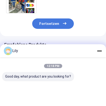
Gurtmaschine PP-Gurt-
Ausrüstung mit PLC-
Steuerungssystem
Fortsetzen
Empfohlene Produkte
Lily
12:18 PM
Good day, what product are you looking for?
5-19 mm Industrie-
Anpassungsfähige 5-
5-19 mm PP-
PP-Band-
19 mm PP-Gürtel-
Umreifungsba
Produktionslinie mit
Produktionslinie mit
Produktionslin
Einzel- und
automatischer
SPS-Steuerung
Zwillingsschraubenoptionen
Wickelmaschine
Recyclingmate