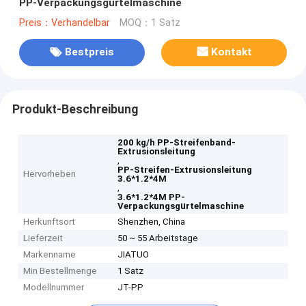
PP-Verpackungsgürtelmaschine
Preis：Verhandelbar
MOQ：1 Satz
Bestpreis
Kontakt
Produkt-Beschreibung
200 kg/h PP-Streifenband-
Extrusionsleitung
,
PP-Streifen-Extrusionsleitung
Hervorheben
3.6*1.2*4M
,
3.6*1.2*4M PP-
Verpackungsgürtelmaschine
Herkunftsort
Shenzhen, China
Lieferzeit
50 ~ 55 Arbeitstage
Markenname
JIATUO
Min Bestellmenge
1 Satz
Modellnummer
JT-PP