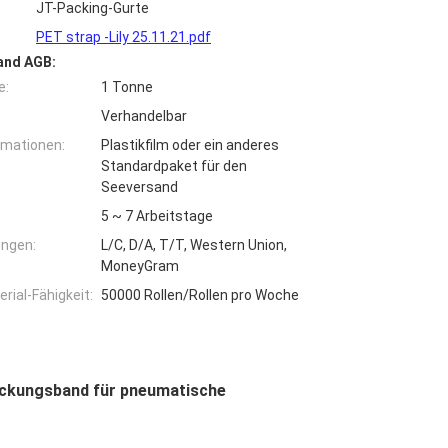
JT-Packing-Gurte
PET strap -Lily 25.11.21.pdf
and AGB:
e:
1 Tonne
Verhandelbar
rmationen:
Plastikfilm oder ein anderes
Standardpaket für den
Seeversand
5 ~ 7 Arbeitstage
ngen:
L/C, D/A, T/T, Western Union,
MoneyGram
ial-Fähigkeit:
50000 Rollen/Rollen pro Woche
ckungsband für pneumatische