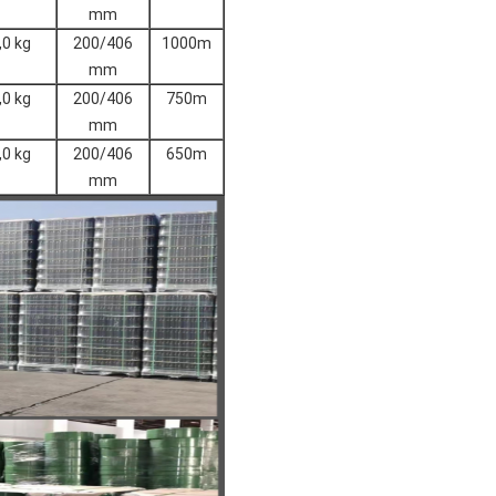
mm
,0 kg
200/406
1000m
mm
,0 kg
200/406
750m
mm
,0 kg
200/406
650m
mm