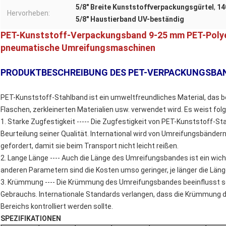
5/8" Breite Kunststoffverpackungsgürtel
,
14
Hervorheben:
5/8" Haustierband UV-beständig
PET-Kunststoff-Verpackungsband 9-25 mm PET-Poly
pneumatische Umreifungsmaschinen
PRODUKTBESCHREIBUNG DES PET-VERPACKUNGSBA
PET-Kunststoff-Stahlband ist ein umweltfreundliches Material, das be
Flaschen, zerkleinerten Materialien usw. verwendet wird. Es weist fo
1. Starke Zugfestigkeit ----- Die Zugfestigkeit von PET-Kunststoff-Stah
Beurteilung seiner Qualität. International wird von Umreifungsbändern
gefordert, damit sie beim Transport nicht leicht reißen.
2. Lange Länge ---- Auch die Länge des Umreifungsbandes ist ein wich
anderen Parametern sind die Kosten umso geringer, je länger die Länge
3. Krümmung ---- Die Krümmung des Umreifungsbandes beeinflusst sei
Gebrauchs. Internationale Standards verlangen, dass die Krümmung
Bereichs kontrolliert werden sollte.
SPEZIFIKATIONEN