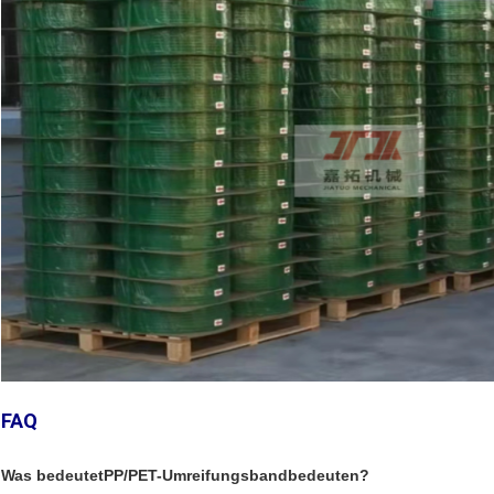
FAQ
Was bedeutet
PP/PET-Umreifungsband
bedeuten?