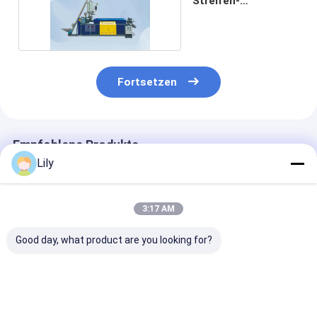
Streifen-
Extrusionslinie
JIATUO
Fortsetzen
Empfohlene Produkte
Lily
3:17 AM
Good day, what product are you looking for?
5-19 mm Industrie-
Anpassungsfähige 5-
5-19 mm PP-
PP-Band-
19 mm PP-Gürtel-
Umreifungsba
Produktionslinie mit
Produktionslinie mit
Produktionslin
Einzel- und
automatischer
SPS-Steuerung