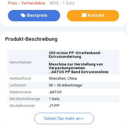
Preis：Verhandelbar
MOQ：1 Satz
Bestpreis
Kontakt
Produkt-Beschreibung
250 m/min PP-Streifenband-
Extrusionsleitung
,
Hervorheben
Maschine zur Herstellung von
Verpackungsriemen
,
JIATUO PP Band Extrusionslinie
Herkunftsort
Shenzhen, China
Lieferzeit
50 ~ 55 Arbeitstage
Markenname
JIATUO
Min Bestellmenge
1 Satz
Modellnummer
JT-PP
Sehen Sie mehr an