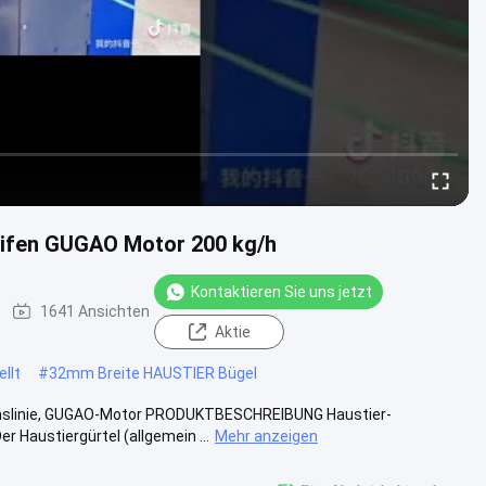
eifen GUGAO Motor 200 kg/h
Kontaktieren Sie uns jetzt
1641 Ansichten
Aktie
llt
#
32mm Breite HAUSTIER Bügel
onslinie, GUGAO-Motor PRODUKTBESCHREIBUNG Haustier-
 Haustiergürtel (allgemein ...
Mehr anzeigen