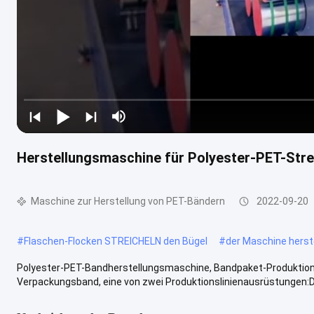
Herstellungsmaschine für Polyester-PET-Str
Maschine zur Herstellung von PET-Bändern
2022-09-20
#
Flaschen-Flocken STREICHELN den Bügel
#
der Maschine herste
Polyester-PET-Bandherstellungsmaschine, Bandpaket-Produkti
Verpackungsband, eine von zwei Produktionslinienausrüstungen:Der