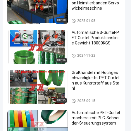
on Heimtierbanden Servo
wickelmaschine
Maschine zur Herstellung von
00:38
2025-01-08
PET-Bändern
Automatische 3-Gürtel-P
ET-Gürtel-Produktionslini
e Gewicht 18000KGS
Maschine zur Herstellung von
2024-11-22
PET-Bändern
00:36
Großhandel mit Hochges
chwindigkeits-PET-Gürtel
n aus Kunststoff aus Sta
hl
Maschine zur Herstellung von
00:35
2025-09-15
PET-Bändern
Automatische PET-Gürtel
macherei mit PLC-Schnei
der-Steuerungssystem