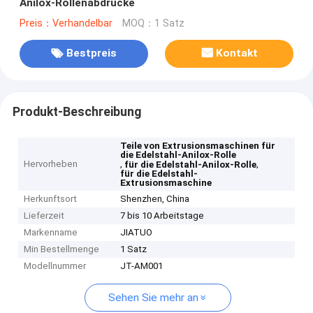
Anilox-Rollenabdrücke
Preis：Verhandelbar
MOQ：1 Satz
Bestpreis
Kontakt
Produkt-Beschreibung
Teile von Extrusionsmaschinen für
die Edelstahl-Anilox-Rolle
Hervorheben
,
,
für die Edelstahl-Anilox-Rolle
für die Edelstahl-
Extrusionsmaschine
Herkunftsort
Shenzhen, China
Lieferzeit
7 bis 10 Arbeitstage
Markenname
JIATUO
Min Bestellmenge
1 Satz
Modellnummer
JT-AM001
Sehen Sie mehr an