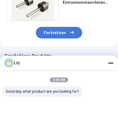
Extrusionsmaschinen
für die Edelstahl-Anilox-
Rollenabdrücke
Fortsetzen
Empfohlene Produkte
Lily
2:34 AM
Good day, what product are you looking for?
Teile für PP-PET-
Teile für
Kompatibel mi
Streifen-
Präzisionsmaschinen
meisten
Extrusionsmaschinen
zur präzisen und
Extrusionsma