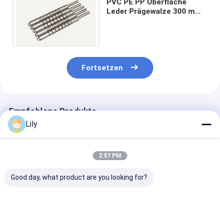
PVC PE PP Oberfläche
Leder Prägewalze 300 mm
Durchmesser
Extrusionsmaschinenteile
Fortsetzen
Empfohlene Produkte
Lily
2:57 PM
Good day, what product are you looking for?
Teile für PP-PET-
Teile für
Kompatibel mi
Streifen-
Präzisionsmaschinen
meisten