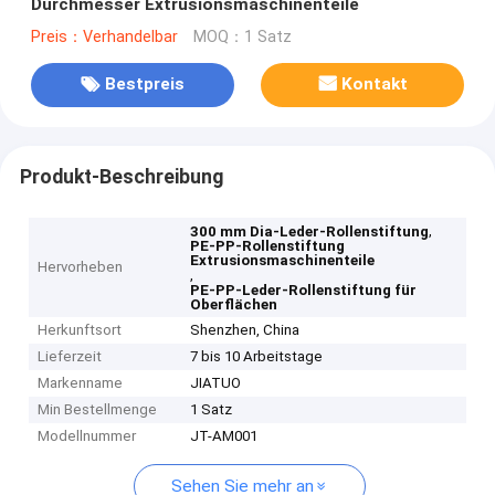
Durchmesser Extrusionsmaschinenteile
Preis：Verhandelbar
MOQ：1 Satz
Bestpreis
Kontakt
Produkt-Beschreibung
,
300 mm Dia-Leder-Rollenstiftung
PE-PP-Rollenstiftung
Extrusionsmaschinenteile
Hervorheben
,
PE-PP-Leder-Rollenstiftung für
Oberflächen
Herkunftsort
Shenzhen, China
Lieferzeit
7 bis 10 Arbeitstage
Markenname
JIATUO
Min Bestellmenge
1 Satz
Modellnummer
JT-AM001
Sehen Sie mehr an