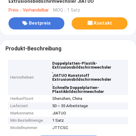
Extrusionsbildschirmwechsler JIATUO
Preis：Verhandelbar
MOQ：1 Satz
Bestpreis
Kontakt
Produkt-Beschreibung
Doppelplatten-Plastik-
Extrusionsbildschirmwechsler
,
JIATUO Kunststoff
Hervorheben
Extrusionsbildschirmwechsler
,
Schnelle Doppelplatten-
Plastikbildschirmwechsler
Herkunftsort
Shenzhen, China
Lieferzeit
50 ~ 55 Arbeitstage
Markenname
JIATUO
Min Bestellmenge
1 Satz
Modellnummer
JTTCSC