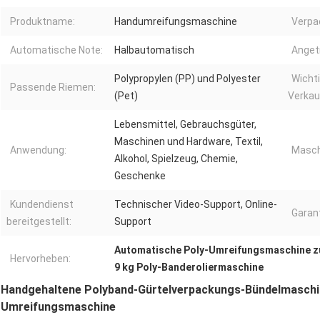
Produktname:
Handumreifungsmaschine
Verpa
Automatische Note:
Halbautomatisch
Anget
Polypropylen (PP) und Polyester
Wicht
Passende Riemen:
(Pet)
Verkau
Lebensmittel, Gebrauchsgüter,
Maschinen und Hardware, Textil,
Anwendung:
Masch
Alkohol, Spielzeug, Chemie,
Geschenke
Kundendienst
Technischer Video-Support, Online-
Garant
bereitgestellt:
Support
Automatische Poly-Umreifungsmaschine zu
Hervorheben:
9 kg Poly-Banderoliermaschine
Handgehaltene Polyband-Gürtelverpackungs-Bündelmaschin
Umreifungsmaschine