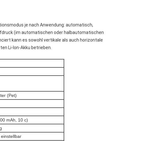
nktionsmodus je nach Anwendung: automatisch,
pfdruck (im automatischen oder halbautomatischen
iert kann es sowohl vertikale als auch horizontale
en Li-Ion-Akku betrieben.
ter (Pet)
000 mAh, 10 c)
g
einstellbar