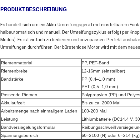
PRODUKTBESCHREIBUNG
Es handelt sich um ein Akku-Umreifungsgerät mit einstellbarem Fu
halbautomatisch und manuell. Der Umreifungszyklus erfolgt per Kno
Modus). Es ist einfach zu bedienen und anzupassen. Perfekt ausbalanc
Umreifungen durchführen. Der bürstenlose Motor wird mit dem neuest
Riemenmaterial
PP, PET-Band
Riemenbreite
12-16mm (einstellbar)
Bandstärke
PP (0,4–1,0 mm)
PET (0,5–1,0 mm)
Passende Riemen
Polypropylen (PP) und Polyes
Akkulaufzeit
Bis zu ca. 2000 Mal
Arbeitsmenge nach einmaligem Laden
100-200 Mal
Leistung
Lithiumbatterie (DC14,4 V, 3
Bandversiegelungsformular
Reibungsschweißversiegelun
Spannungsbereich
60–2100 (N) oder 6–214 (kg) 