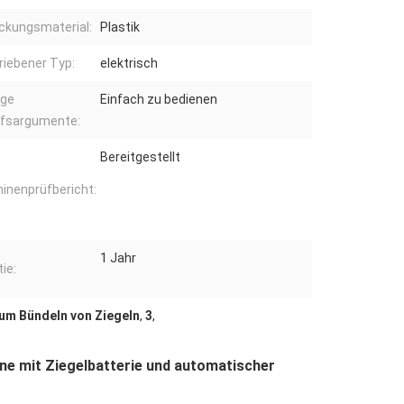
ckungsmaterial:
Plastik
riebener Typ:
elektrisch
ige
Einfach zu bedienen
fsargumente:
Bereitgestellt
inenprüfbericht:
1 Jahr
ie:
m Bündeln von Ziegeln
,
3
,
e mit Ziegelbatterie und automatischer