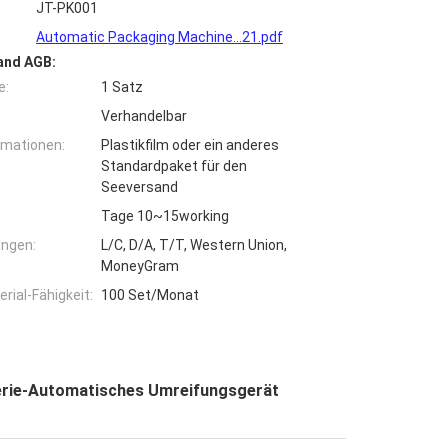
JT-PK001
Automatic Packaging Machine...21.pdf
and AGB:
e:
1 Satz
Verhandelbar
rmationen:
Plastikfilm oder ein anderes
Standardpaket für den
Seeversand
Tage 10~15working
ngen:
L/C, D/A, T/T, Western Union,
MoneyGram
ial-Fähigkeit:
100 Set/Monat
erie-Automatisches Umreifungsgerät