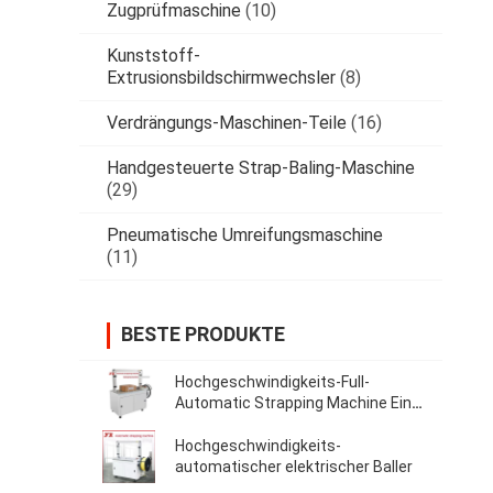
Zugprüfmaschine
(10)
Kunststoff-
Extrusionsbildschirmwechsler
(8)
Verdrängungs-Maschinen-Teile
(16)
Handgesteuerte Strap-Baling-Maschine
(29)
Pneumatische Umreifungsmaschine
(11)
BESTE PRODUKTE
Hochgeschwindigkeits-Full-
Automatic Strapping Machine Ein-
Klick-Smart Operation mit PLC-
Bildschirm
Hochgeschwindigkeits-
automatischer elektrischer Baller