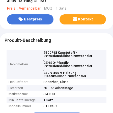
400V Heizung CE ISO
Preis：Verhandelbar
MOQ：1 Satz
Bestpreis
Kontakt
Produkt-Beschreibung
7500PSI Kunststoff-
Extrusionsbildschirmwechsler
,
CE-ISO-Plastik-
Hervorheben
Extrusionsbildschirmwechsler
,
230 V 400 V Heizung
Plastikbildschirmwechsler
Herkunftsort
Shenzhen, China
Lieferzeit
50 ~ 55 Arbeitstage
Markenname
JIATUO
Min Bestellmenge
1 Satz
Modellnummer
JTTCSC